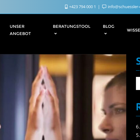
+423 794 000 1
info@schuessler-
UNSER
BERATUNGSTOOL
BLOG
WISS
ANGEBOT
6
5