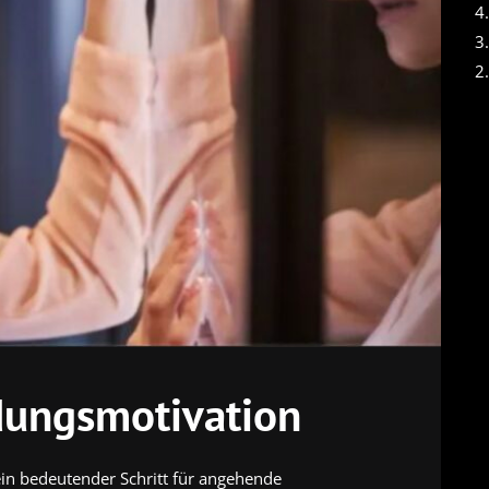
4
3
2
dungsmotivation
ein bedeutender Schritt für angehende