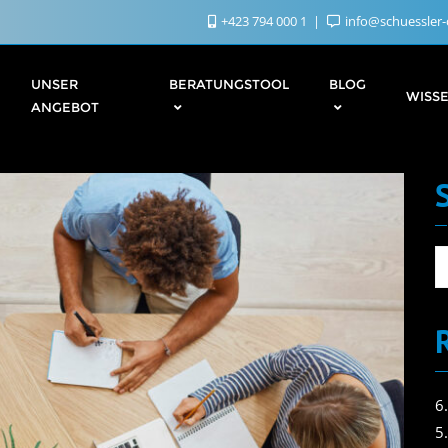
+423 794 000 1
info@schuessler-
UNSER
BERATUNGSTOOL
BLOG
WISS
ANGEBOT
6
5